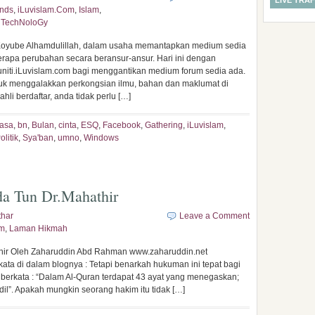
LIVE TRAF
ends
,
iLuvislam.Com
,
Islam
,
,
TechNoloGy
 Koyube Alhamdulillah, dalam usaha memantapkan medium sedia
rapa perubahan secara beransur-ansur. Hari ini dengan
niti.iLuvislam.com bagi menggantikan medium forum sedia ada.
ntuk menggalakkan perkongsian ilmu, bahan dan maklumat di
li berdaftar, anda tidak perlu […]
asa
,
bn
,
Bulan
,
cinta
,
ESQ
,
Facebook
,
Gathering
,
iLuvislam
,
olitik
,
Sya'ban
,
umno
,
Windows
da Tun Dr.Mahathir
har
Leave a Comment
am
,
Laman Hikmah
hir Oleh Zaharuddin Abd Rahman www.zaharuddin.net
ata di dalam blognya : Tetapi benarkah hukuman ini tepat bagi
erkata : “Dalam Al-Quran terdapat 43 ayat yang menegaskan;
l”. Apakah mungkin seorang hakim itu tidak […]