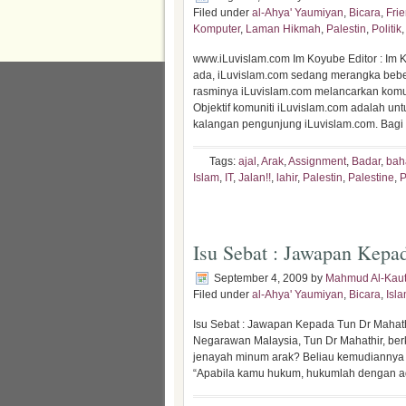
Filed under
al-Ahya' Yaumiyan
,
Bicara
,
Fri
Komputer
,
Laman Hikmah
,
Palestin
,
Politik
www.iLuvislam.com Im Koyube Editor : Im
ada, iLuvislam.com sedang merangka bebe
rasminya iLuvislam.com melancarkan komu
Objektif komuniti iLuvislam.com adalah u
kalangan pengunjung iLuvislam.com. Bagi ah
Tags:
ajal
,
Arak
,
Assignment
,
Badar
,
bah
Islam
,
IT
,
Jalan!!
,
lahir
,
Palestin
,
Palestine
,
P
Isu Sebat : Jawapan Kepa
September 4, 2009
by
Mahmud Al-Kaut
Filed under
al-Ahya' Yaumiyan
,
Bicara
,
Isl
Isu Sebat : Jawapan Kepada Tun Dr Mahat
Negarawan Malaysia, Tun Dr Mahathir, berk
jenayah minum arak? Beliau kemudiannya b
“Apabila kamu hukum, hukumlah dengan adi