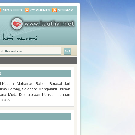
NEWS FEED
COMMENTS
SITEMAP
E
-Kauthar Mohamad Rabeh. Berasal dari
lima Garang, Selangor. Mengambil jurusan
rjana Muda Kejuruteraan Perisian dengan
i KUIS.