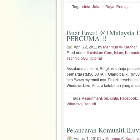
Tags:
cinta
,
Jalan!!
,
Raya
,
Remaja
Buat Email @1Malaysia D
PERCUMA!!!
April 22, 2011
by
Mahmud Al-Kauthar
Filed under
iLuvislam.Com
,
Islam
,
Kompute
TechNoloGy
,
Tutorial
Assalamu’alaikum, Ringkas sahaja post ak
berharga RM50 JUTA!!!. Ulang balik, RM50 
http://www.myemail.my/. Projek tersebut me
Windows Live. Antara kelebihan yang ditulis
Tags:
Assignment
,
bn
,
cinta
,
Facebook
,
Windows
,
Yahudi
Pelancaran Komuniti.iLu
August 1, 2010
by
Mahmud Al-Kauthar