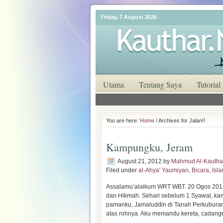
Friday, 7 August 2026
Utama
Tentang Saya
Tutorial
You are here:
Home
/ Archives for Jalan!!
Kampungku, Jeram
August 21, 2012
by
Mahmud Al-Kautha
Filed under
al-Ahya' Yaumiyan
,
Bicara
,
Isl
Assalamu’alaikum WRT WBT. 20 Ogos 2012:
dan Hikmah. Sehari sebelum 1 Syawal, ka
pamanku, Jamaluddin di Tanah Perkuburan
atas rohnya. Aku memandu kereta, cada