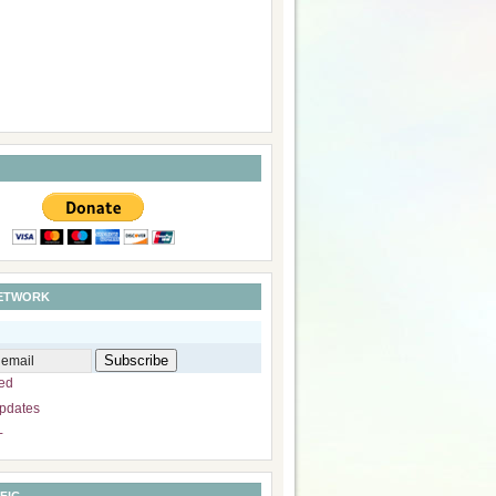
NETWORK
ed
pdates
+