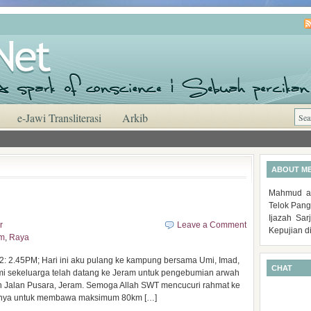
e-Jawi Transliterasi
Arkib
ABOUT M
Mahmud al
Telok Pang
Ijazah Sa
r
Leave a Comment
Kepujian d
am
,
Raya
 2.45PM; Hari ini aku pulang ke kampung bersama Umi, Imad,
CHAT
mi sekeluarga telah datang ke Jeram untuk pengebumian arwah
 Jalan Pusara, Jeram. Semoga Allah SWT mencucuri rahmat ke
ngnya untuk membawa maksimum 80km […]