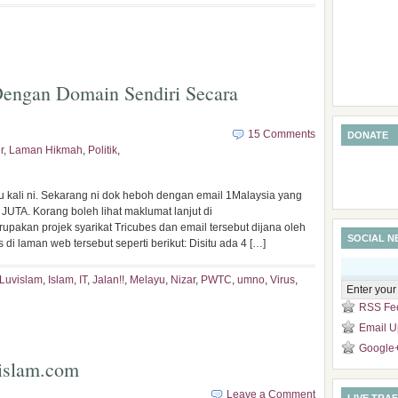
engan Domain Sendiri Secara
15 Comments
DONATE
r
,
Laman Hikmah
,
Politik
,
u kali ni. Sekarang ni dok heboh dengan email 1Malaysia yang
JUTA. Korang boleh lihat maklumat lanjut di
rupakan projek syarikat Tricubes dan email tersebut dijana oleh
SOCIAL 
 di laman web tersebut seperti berikut: Disitu ada 4 […]
iLuvislam
,
Islam
,
IT
,
Jalan!!
,
Melayu
,
Nizar
,
PWTC
,
umno
,
Virus
,
RSS Fe
Email U
Google
vislam.com
Leave a Comment