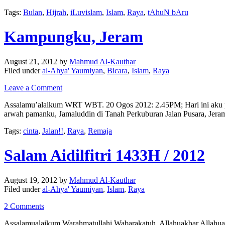
Tags:
Bulan
,
Hijrah
,
iLuvislam
,
Islam
,
Raya
,
tAhuN bAru
Kampungku, Jeram
August 21, 2012
by
Mahmud Al-Kauthar
Filed under
al-Ahya' Yaumiyan
,
Bicara
,
Islam
,
Raya
Leave a Comment
Assalamu’alaikum WRT WBT. 20 Ogos 2012: 2.45PM; Hari ini aku pu
arwah pamanku, Jamaluddin di Tanah Perkuburan Jalan Pusara, Je
Tags:
cinta
,
Jalan!!
,
Raya
,
Remaja
Salam Aidilfitri 1433H / 2012
August 19, 2012
by
Mahmud Al-Kauthar
Filed under
al-Ahya' Yaumiyan
,
Islam
,
Raya
2 Comments
Assalamualaikum Warahmatullahi Wabarakatuh. Allahuakbar Allahuak