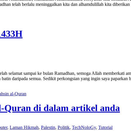
madhan telah berlalu meninggalkan kita dan alhamdulillah kita diber
1433H
telah selamat sampai ke bulan Ramadhan, semoga Allah memberkati a
batin daripada semua. Sedikit perkongsian yang ingin saya paparkan
ahsin al-Quran
l-Quran di dalam artikel anda
uter
,
Laman Hikmah
,
Palestin
,
Politik
,
TechNoloGy
,
Tutorial