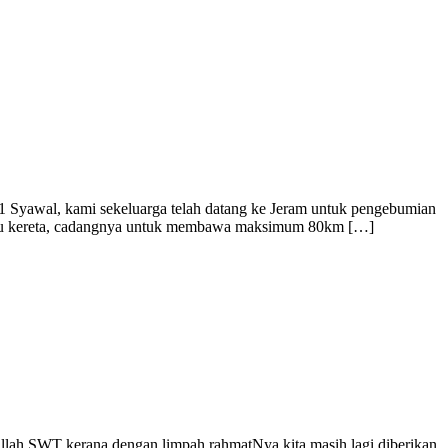
Syawal, kami sekeluarga telah datang ke Jeram untuk pengebumian
ndu kereta, cadangnya untuk membawa maksimum 80km […]
llah SWT kerana dengan limpah rahmatNya kita masih lagi diberikan