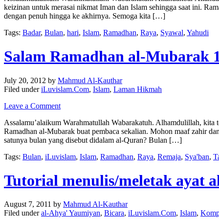
keizinan untuk merasai nikmat Iman dan Islam sehingga saat ini. Ra
dengan penuh hingga ke akhirnya. Semoga kita […]
Tags:
Badar
,
Bulan
,
hari
,
Islam
,
Ramadhan
,
Raya
,
Syawal
,
Yahudi
Salam Ramadhan al-Mubarak 
July 20, 2012
by
Mahmud Al-Kauthar
Filed under
iLuvislam.Com
,
Islam
,
Laman Hikmah
Leave a Comment
Assalamu’alaikum Warahmatullah Wabarakatuh. Alhamdulillah, kita 
Ramadhan al-Mubarak buat pembaca sekalian. Mohon maaf zahir dan 
satunya bulan yang disebut didalam al-Quran? Bulan […]
Tags:
Bulan
,
iLuvislam
,
Islam
,
Ramadhan
,
Raya
,
Remaja
,
Sya'ban
,
T
Tutorial menulis/meletak ayat a
August 7, 2011
by
Mahmud Al-Kauthar
Filed under
al-Ahya' Yaumiyan
,
Bicara
,
iLuvislam.Com
,
Islam
,
Komp