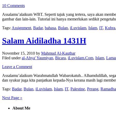
10 Comments
Assalamu’alaikum WBT. Seperti tajuk yang tertera, saya akan member
gambar dan lain-lain. Tutorial ini hanya memerlukan sedikit penget
Tags:
Assignment
,
Badar
,
bahasa
,
Bulan
,
iLuvislam
,
Islam
,
IT
,
Kubra
Salam Aidiladha 1431H
November 15, 2010
by
Mahmud Al-Kauthar
Filed under
al-Ahya' Yaumiyan
,
Bicara
,
iLuvislam.Com
,
Islam
,
Lama
Leave a Comment
Assalamu’alaikum Warahmatullah Wabarokatuh.. Alhamdulillah, segala 
dan syukur juga kita panjatkan kepada-Nya kerana masih lagi member
Tags:
Badar
,
Bulan
,
iLuvislam
,
Islam
,
IT
,
Palestine
,
Perang
,
Ramadha
Next Page »
About Me