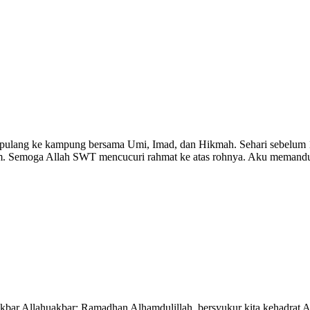
lang ke kampung bersama Umi, Imad, dan Hikmah. Sehari sebelum 1 
ram. Semoga Allah SWT mencucuri rahmat ke atas rohnya. Aku mema
bar Allahuakbar; Ramadhan Alhamdulillah, bersyukur kita kehadrat A