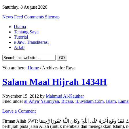
Saturday, 8 August 2026
News Feed
Comments
Sitemap
Utama
Tentang Saya
Tutorial
e-Jawi Transliterasi
Arkib
You are here:
Home
/ Archives for Raya
Salam Maal Hijrah 1434H
November 15, 2012
by
Mahmud Al-Kauthar
Filed under
al-Ahya' Yaumiyan
,
Bicara
,
iLuvislam.Com
,
Islam
,
Lama
Leave a Comment
Firman Allah SWT: وَمَن يُهَاجِرْ فِي سَبِيلِ اللَّهِ يَجِدْ فِي الْأَرْضِ مُرَاغَمًا كَثِيرًا وَسَعَةً ۚ وَمَن يَخْرُجْ مِن بَيْتِهِ مُهَاجِرًا إِلَى اللَّهِ وَرَسُولِهِ ثُمَّ يُدْرِكْهُ الْمَوْتُ فَقَدْ وَقَعَ أَجْرُهُ عَلَى اللَّهِ ۗ وَكَانَ اللَّهُ غَفُورًا رَّحِيمًا “Dan sesiapa yang
berhijrah pada jalan Allah (untuk membela dan menegakkan Islam), n