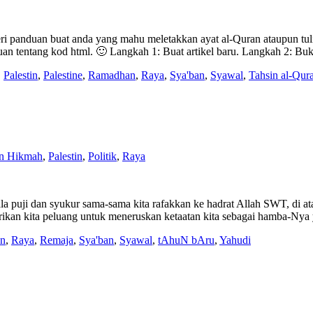
i panduan buat anda yang mahu meletakkan ayat al-Quran ataupun tuli
ahuan tentang kod html. 🙂 Langkah 1: Buat artikel baru. Langkah 2:
,
Palestin
,
Palestine
,
Ramadhan
,
Raya
,
Sya'ban
,
Syawal
,
Tahsin al-Qur
n Hikmah
,
Palestin
,
Politik
,
Raya
puji dan syukur sama-sama kita rafakkan ke hadrat Allah SWT, di atas
ikan kita peluang untuk meneruskan ketaatan kita sebagai hamba-Nya 
n
,
Raya
,
Remaja
,
Sya'ban
,
Syawal
,
tAhuN bAru
,
Yahudi