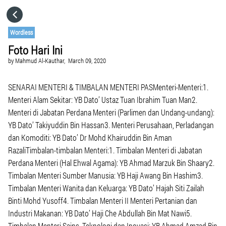
HOME
Wordless
Foto Hari Ini
CATEGORIES
by
Mahmud Al-Kauthar,
March 09, 2020
GO TO
SENARAI MENTERI & TIMBALAN MENTERI PASMenteri-Menteri:1.
Menteri Alam Sekitar: YB Dato’ Ustaz Tuan Ibrahim Tuan Man2.
Menteri di Jabatan Perdana Menteri (Parlimen dan Undang-undang):
VISIT WEBSITE
YB Dato’ Takiyuddin Bin Hassan3. Menteri Perusahaan, Perladangan
dan Komoditi: YB Dato’ Dr Mohd Khairuddin Bin Aman
RazaliTimbalan-timbalan Menteri:1. Timbalan Menteri di Jabatan
Perdana Menteri (Hal Ehwal Agama): YB Ahmad Marzuk Bin Shaary2.
Timbalan Menteri Sumber Manusia: YB Haji Awang Bin Hashim3.
Timbalan Menteri Wanita dan Keluarga: YB Dato’ Hajah Siti Zailah
Binti Mohd Yusoff4. Timbalan Menteri II Menteri Pertanian dan
Industri Makanan: YB Dato’ Haji Che Abdullah Bin Mat Nawi5.
Timbalan Menteri Sains, Teknologi dan Inovasi: YB Ahmad Amzad Bin