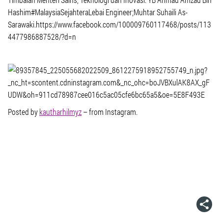
Hashim#MalaysiaSejahteraLebai Engineer;Muhtar Suhaili As-
Sarawaki.https://www.facebook.com/100009760117468/posts/113
4477986887528/?d=n
Posted by
kautharhilmyz
– from Instagram.