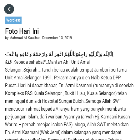
HOME
Wordless
Foto Hari Ini
CATEGORIES
by
Mahmud Al-Kauthar,
December 13, 2019
GO TO
-اِنَّالِلَه وَاِنَّااِلَيْهِ رَاجِعُوْنَاَللَّهُمَّ اغْفِرْ لَهُ وَارْحَمْهُ وَعَافِهِ وَاعْفُ
عَنْهُ.Kepada sahabat²..Mantan Ahli Unit Amal
Selangor..Sejarah….Tanah beliau adalah tempat Jambori pertama
VISIT WEBSITE
Unit Amal Selangor 1991. Perasmiannya oleh Naib Ketua DPP
Pusat..Hari ini dapat khabar, En. Azmi Kasmani (rumahnya di sebelah
Kompleks PAS Kuala Selangor , Bukit Hijau, Kuala Selangor) telah
meninggal dunia di Hospital Sungai Buloh..Semoga Allah SWT
mencucuri rahmat kepada Allahyarham yang banyak membantu
perjuangan Islam, dari warisan Ayahnya (arwah Hj. Kamsani Kasan
Wariro – pernah menjadi calon PAS)..Moga, Allah SWT meletakkan
En. Azmi Kasmani (Wak Jemi) dalam kalangan yang mendapat
rahmat dan redhaNya..Bacaan Al-Fatihah untuk arwah.Takziah