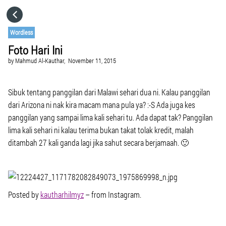
HOME
Wordless
Foto Hari Ini
CATEGORIES
by
Mahmud Al-Kauthar,
November 11, 2015
GO TO
Sibuk tentang panggilan dari Malawi sehari dua ni. Kalau panggilan
dari Arizona ni nak kira macam mana pula ya? :-S Ada juga kes
panggilan yang sampai lima kali sehari tu. Ada dapat tak? Panggilan
VISIT WEBSITE
lima kali sehari ni kalau terima bukan takat tolak kredit, malah
ditambah 27 kali ganda lagi jika sahut secara berjamaah. 🙂
Posted by
kautharhilmyz
– from Instagram.