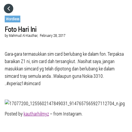
HOME
Wordless
Foto Hari Ini
CATEGORIES
by
Mahmud Al-Kauthar,
February 28, 2017
GO TO
Gara-gara termasukkan sim card berlubang ke dalam fon. Terpaksa
baraikan Z1 ni, sim card dah tersangkut. .Nasihat saya, jangan
masukkan simcard yg telah dipotong dan berlubang ke dalam
VISIT WEBSITE
simcard tray semula anda. .Walaupun guna Nokia 3310.
..#xperiaz1#simcard
Posted by
kautharhilmyz
– from Instagram.