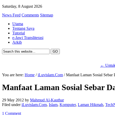
Saturday, 8 August 2026
News Feed
Comments
Sitemap
Utama
Tentang Saya
Tutorial
e-Jawi Transliterasi
Arkib
←
Untu
You are here:
Home
/
iLuvislam.Com
/ Manfaat Laman Sosial Sebar
Manfaat Laman Sosial Sebar 
29 May 2012
by
Mahmud Al-Kauthar
Filed under
iLuvislam.Com
,
Islam
,
Komputer
,
Laman Hikmah
,
Tech
1 Comment