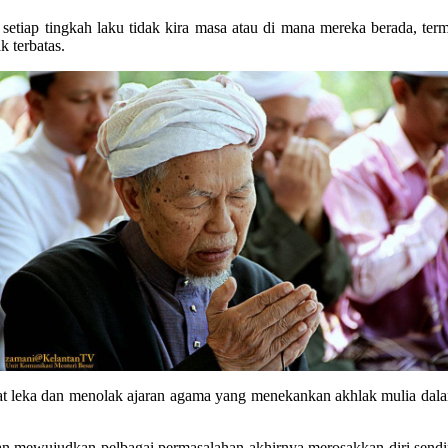
iap tingkah laku tidak kira masa atau di mana mereka berada, terma
k terbatas.
at leka dan menolak ajaran agama yang menekankan akhlak mulia da
lkan mewujudkan pelbagai permasalahan akhirnya merosakkan diri sendir