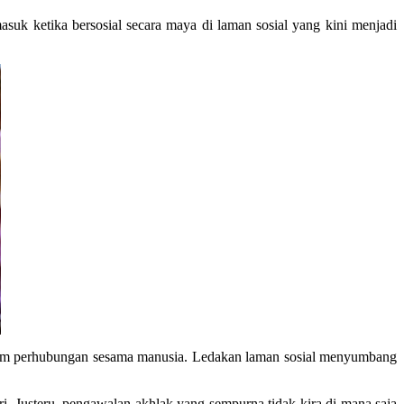
suk ketika bersosial secara maya di laman sosial yang kini menjadi
lam perhubungan sesama manusia. Ledakan laman sosial menyumbang
i. Justeru, pengawalan akhlak yang sempurna tidak kira di mana saja