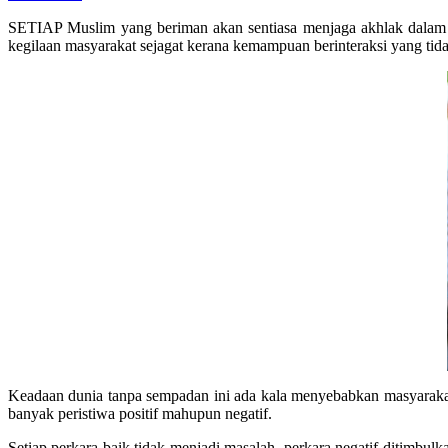
SETIAP Muslim yang beriman akan sentiasa menjaga akhlak dalam set
kegilaan masyarakat sejagat kerana kemampuan berinteraksi yang tida
Keadaan dunia tanpa sempadan ini ada kala menyebabkan masyarak
banyak peristiwa positif mahupun negatif.
Setiap perkara baik tidak menjadi masalah, perkara negatif ditimbu