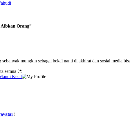
Yahudi
n Aibkan Orang”
 sebanyak mungkin sebagai bekal nanti di akhirat dan sosial media bi
ita semua 🙂
 Mandi Kecil
avatar
!