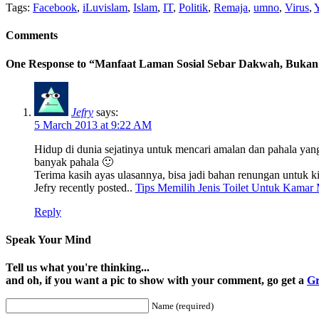
Tags:
Facebook
,
iLuvislam
,
Islam
,
IT
,
Politik
,
Remaja
,
umno
,
Virus
,
Comments
One Response to “Manfaat Laman Sosial Sebar Dakwah, Buka
Jefry
says:
5 March 2013 at 9:22 AM
Hidup di dunia sejatinya untuk mencari amalan dan pahala yang
banyak pahala 🙂
Terima kasih ayas ulasannya, bisa jadi bahan renungan untuk k
Jefry recently posted..
Tips Memilih Jenis Toilet Untuk Kamar
Reply
Speak Your Mind
Tell us what you're thinking...
and oh, if you want a pic to show with your comment, go get a
Gr
Name (required)