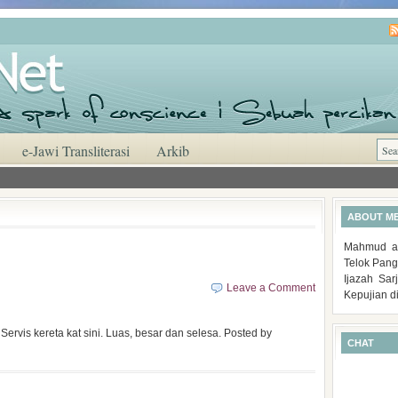
e-Jawi Transliterasi
Arkib
ABOUT M
Mahmud al
Telok Pang
Ijazah Sa
Leave a Comment
Kepujian d
rvis kereta kat sini. Luas, besar dan selesa. Posted by
CHAT