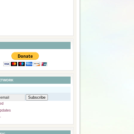
NETWORK
ed
pdates
+