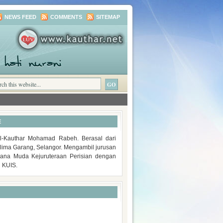
NEWS FEED
COMMENTS
SITEMAP
E
-Kauthar Mohamad Rabeh. Berasal dari
lima Garang, Selangor. Mengambil jurusan
rjana Muda Kejuruteraan Perisian dengan
i KUIS.