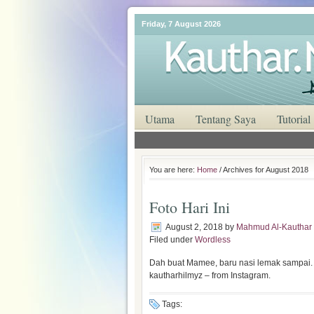
Friday, 7 August 2026
Utama
Tentang Saya
Tutorial
You are here:
Home
/ Archives for August 2018
Foto Hari Ini
August 2, 2018
by
Mahmud Al-Kauthar
Filed under
Wordless
Dah buat Mamee, baru nasi lemak sampai. Se
kautharhilmyz – from Instagram.
Tags: