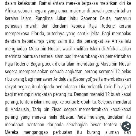
dalam ketakutan. Ramai antara mereka terpaksa melarikan diri ke
Afrika, sebuah negara yang aman makmur di bawah pemerintahan
kerajan Islam. Panglima Julian iaitu Gabenor Ceuta, menaruh
perasaan marah dan dendam kepada Raja Roderic kerana
memperkosa Florida, puterinya yang cantik jelita. Bagi membalas
dendam kepada raja yang zalim itu, dia berangkat ke Afrika lalu
menghadap Musa bin Nusair, wakil khalifah Islam di Afrika. Julian
meminta bantuan tentera Islam bagi menumbangkan pemerintahan
Raja Roderic. Bagai pucuk dicita ulam mendatang, Musa bin Nusair
segera mempersiapkan sebuah angkatan perang seramai 12 belas
ribu orang bagi menawan Andalusia (Sepanyol) serta membebaskan
rakyat negara itu daripada penindasan. Dia melantik Tariq bin Ziyad
bagi memimpin angkatan perang itu. Dengan menaiki 12 buah kapal
perang, tentera islam menuju ke benua Eropah itu. Selepas mendarat
di Andalusia, Tariq bin Ziyad segera memerintahkan kapal-kapal
perang yang mereka naiki dibakar. Pada mulanya, tindakan itu
mendapat bantahan daripada sebahagian besar tentera Islam.
Mereka menganggap perbuatan itu kurang siuman dan