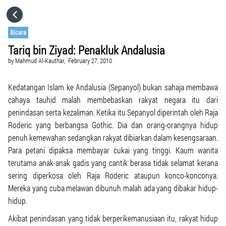
HOME
Bicara
Tariq bin Ziyad: Penakluk Andalusia
CATEGORIES
by
Mahmud Al-Kauthar,
February 27, 2010
GO TO
Kedatangan Islam ke Andalusia (Sepanyol) bukan sahaja membawa
cahaya tauhid malah membebaskan rakyat negara itu dari
penindasan serta kezaliman. Ketika itu Sepanyol diperintah oleh Raja
VISIT WEBSITE
Roderic yang berbangsa Gothic. Dia dan orang-orangnya hidup
penuh kemewahan sedangkan rakyat dibiarkan dalam kesengsaraan.
Para petani dipaksa membayar cukai yang tinggi. Kaum wanita
terutama anak-anak gadis yang cantik berasa tidak selamat kerana
sering diperkosa oleh Raja Roderic ataupun konco-konconya.
Mereka yang cuba melawan dibunuh malah ada yang dibakar hidup-
hidup.
Akibat penindasan yang tidak berperikemanusiaan itu, rakyat hidup